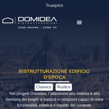
Trustpilot
THE COMPANY
THE PROJECTS
BONUS AND FINANCING
RISTRUTTURAZIONE EDIFICIO
D’EPOCA
Classico
Rustico
Nei progetti Domidea, l’attenzione alla materia e alla
memoria dei luoghi si traduce in soluzioni capaci di unire
funzionalità, estetica e rispetto del contesto.