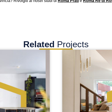
ncia? Rivolgiti ai nostri studi di
Roma Prati
e
Roma Re di R
Related
Projects