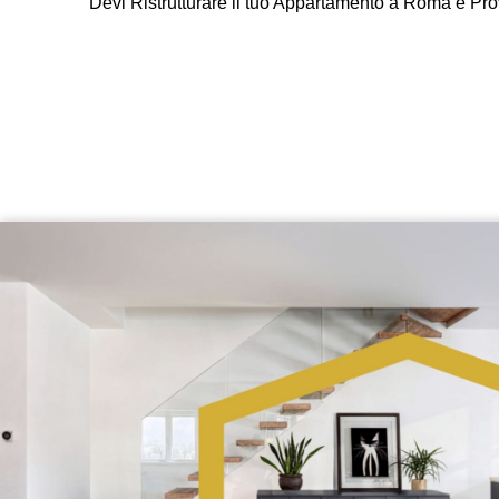
Devi Ristrutturare il tuo Appartamento a Roma e Provi