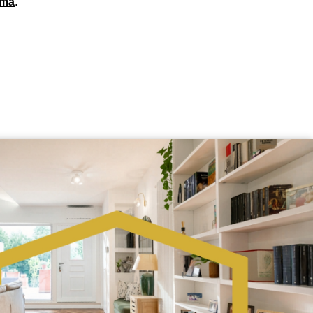
oma
.