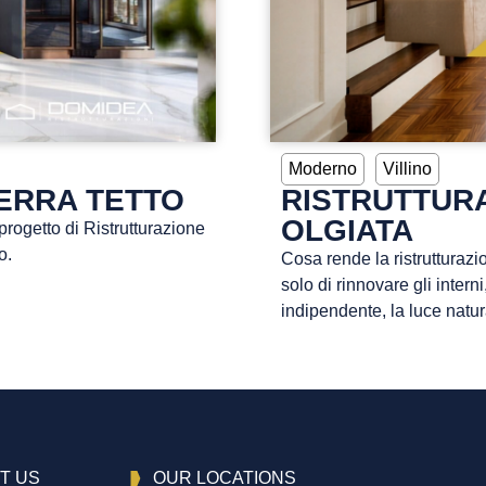
Moderno
Villino
ERRA TETTO
RISTRUTTURA
OLGIATA
rogetto di Ristrutturazione
o.
Cosa rende la ristrutturazi
solo di rinnovare gli intern
indipendente, la luce natu
T US
OUR LOCATIONS