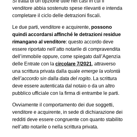
Si tratta di un’opzione utile nei casi in cui il
venditore abbia sostenuto spese rilevanti e intenda
completare il ciclo delle detrazioni fiscali.
Le due parti, venditore e acquirente,
possono
quindi accordarsi affinch
é le detrazioni residue
rimangano al venditore
: questo accordo deve
essere riportato nell’atto notarile di compravendita
dell’immobile oppure, come spiegato dall’Agenzia
delle Entrate con la
circolare 7/2021
, attraverso
una scrittura privata dalla quale
emerge la volont
à
dell
’accordo sin dalla data del rogito
. La scrittura
deve essere autenticata dal notaio o da un altro
pubblico ufficiale con la firma di entrambe le parti.
Ovviamente il comportamento dei due soggetti,
venditore e acquirente, in sede di dichiarazione dei
redditi deve essere congruente con quanto stabilito
nell’atto notarile o nella scrittura privata.