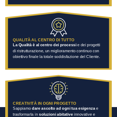
QUALITÀ AL CENTRO DI TUTTO
La Qualità è al centro dei processi
e dei progetti
di ristrutturazione, un miglioramento continuo con
obiettivo finale la totale soddisfazione del Cliente.
CREATIVITÀ IN OGNI PROGETTO
Sappiamo
dare ascolto ad ogni tua esigenza
e
Fidati di chi ci ha già scelto.
trasformarla in
soluzioni abitative
innovative e
La tua serenità, per noi, è una garanzia da