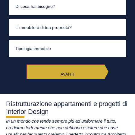
cosa
hai
bisogno?
*
L’immobile
è
di
tua
proprietà?
Tipologia
*
immobile
*
Ristrutturazione appartamenti e progetti di
Interior Design
In un mondo che tende sempre più ad uniformare il tutto,
crediamo fortemente che non debbano esistere due case
uguali: per far questo creiamo il perfetto incontro tra Architetto