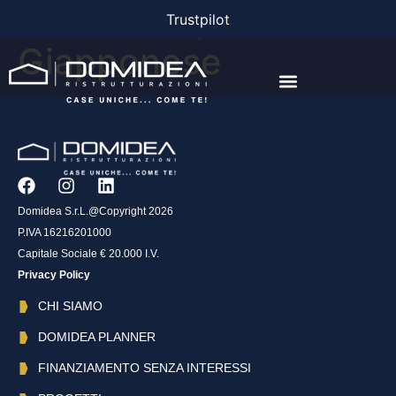
Project Tags:
Trustpilot
Giapponese
AGEVOLAZIONI E FINANZIAMENTI
Domidea S.r.L.@Copyright 2026
P.IVA 16216201000
Capitale Sociale € 20.000 I.V.
Privacy Policy
CHI SIAMO
DOMIDEA PLANNER
FINANZIAMENTO SENZA INTERESSI