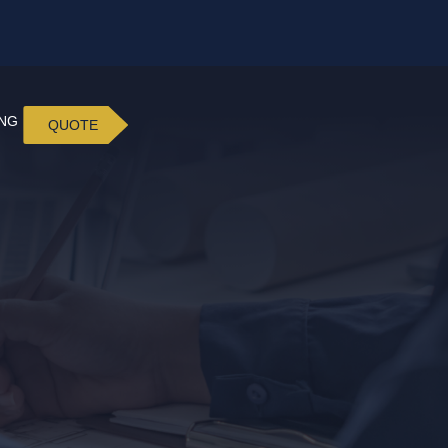
ING
QUOTE