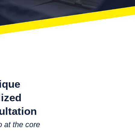
ique
ized
ultation
o at the core