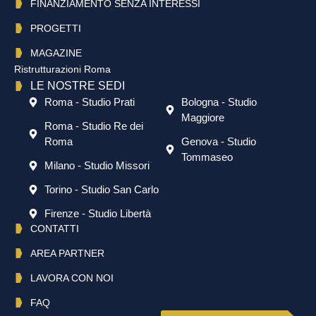
FINANZIAMENTO SENZA INTERESSI
PROGETTI
MAGAZINE
Ristrutturazioni Roma
LE NOSTRE SEDI
Roma - Studio Prati
Bologna - Studio
Maggiore
Roma - Studio Re dei
Roma
Genova - Studio
Tommaseo
Milano - Studio Missori
Torino - Studio San Carlo
Firenze - Studio Libertà
CONTATTI
AREA PARTNER
LAVORA CON NOI
FAQ