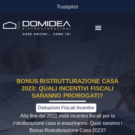
Trustpilot
AGEVOLAZIONI E FINANZIAMENTI
BONUS RISTRUTTURAZIONE CASA
2023: QUALI INCENTIVI FISCALI
SARANNO PROROGATI?
Detrazioni Fiscali Incentivi
Alla fine del 2022 molti incentivi fiscali per la
ristrutturazione casa si esauriranno. Quali saranno i
Bonus Ristrutturazione Casa 2023?