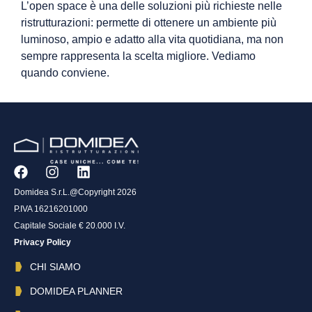
L’open space è una delle soluzioni più richieste nelle
ristrutturazioni: permette di ottenere un ambiente più
luminoso, ampio e adatto alla vita quotidiana, ma non
sempre rappresenta la scelta migliore. Vediamo
quando conviene.
Domidea S.r.L.@Copyright 2026
P.IVA 16216201000
Capitale Sociale € 20.000 I.V.
Privacy Policy
CHI SIAMO
DOMIDEA PLANNER