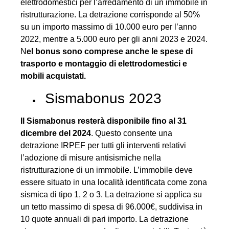
elettrodomestici per l’arredamento di un immobile in
ristrutturazione. La detrazione corrisponde al 50%
su un importo massimo di 10.000 euro per l’anno
2022, mentre a 5.000 euro per gli anni 2023 e 2024.
N
el bonus sono comprese anche le spese di
trasporto e montaggio di elettrodomestici e
mobili acquistati.
Sismabonus 2023
Il Sismabonus resterà disponibile fino al 31
dicembre del 2024
. Questo consente una
detrazione IRPEF per tutti gli interventi relativi
l’adozione di misure antisismiche nella
ristrutturazione di un immobile. L’immobile deve
essere situato in una località identificata come zona
sismica di tipo 1, 2 o 3. La detrazione si applica su
un tetto massimo di spesa di 96.000€, suddivisa in
10 quote annuali di pari importo. La detrazione