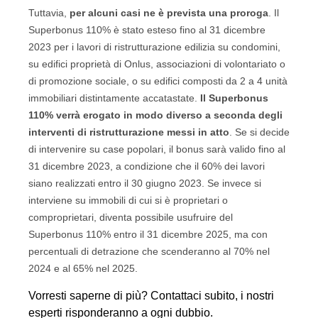
Tuttavia,
per alcuni casi ne è prevista una proroga
. Il
Superbonus 110% è stato esteso fino al 31 dicembre
2023 per i lavori di ristrutturazione edilizia su condomini,
su edifici proprietà di Onlus, associazioni di volontariato o
di promozione sociale, o su edifici composti da 2 a 4 unità
immobiliari distintamente accatastate.
Il Superbonus
110% verrà erogato in modo diverso a seconda degli
interventi di ristrutturazione messi in atto
. Se si decide
di intervenire su case popolari, il bonus sarà valido fino al
31 dicembre 2023, a condizione che il 60% dei lavori
siano realizzati entro il 30 giugno 2023. Se invece si
interviene su immobili di cui si è proprietari o
comproprietari, diventa possibile usufruire del
Superbonus 110% entro il 31 dicembre 2025, ma con
percentuali di detrazione che scenderanno al 70% nel
2024 e al 65% nel 2025.
Vorresti saperne di più? Contattaci subito, i nostri
esperti risponderanno a ogni dubbio.