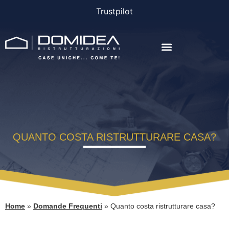
Trustpilot
AGEVOLAZIONI E FINANZIAMENTI
QUANTO COSTA RISTRUTTURARE CASA?
Home
»
Domande Frequenti
»
Quanto costa ristrutturare casa?