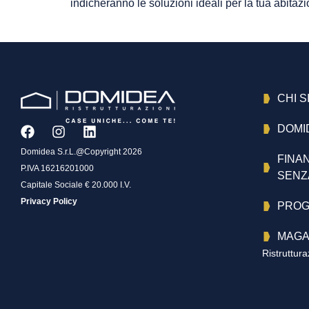
indicheranno le soluzioni ideali per la tua abitaz
CHI 
DOMI
Domidea S.r.L.@Copyright 2026
FINA
P.IVA 16216201000
SENZ
Capitale Sociale € 20.000 I.V.
Privacy Policy
PROG
MAGA
Ristruttur