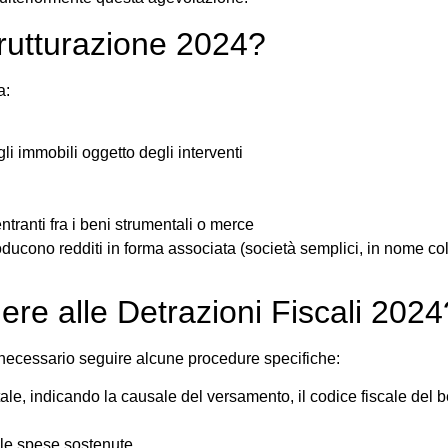
strutturazione 2024?
a:
ugli immobili oggetto degli interventi
entranti fra i beni strumentali o merce
producono redditi in forma associata (società semplici, in nome co
re alle Detrazioni Fiscali 2024
è necessario seguire alcune procedure specifiche:
ale, indicando la causale del versamento, il codice fiscale del be
alle spese sostenute.