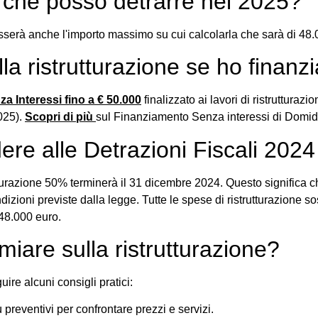
 che posso detrarre nel 2025?
sserà anche l'importo massimo su cui calcolarla che sarà di 48.
la ristrutturazione se ho finanzia
a Interessi fino a € 50.000
finalizzato ai lavori di ristrutturaz
2025).
Scopri di più
sul Finanziamento Senza interessi di Domid
ere alle Detrazioni Fiscali 2024 
tturazione 50% terminerà il 31 dicembre 2024. Questo significa c
ndizioni previste dalla legge. Tutte le spese di ristrutturazion
48.000 euro.
iare sulla ristrutturazione?
uire alcuni consigli pratici:
ù preventivi per confrontare prezzi e servizi.