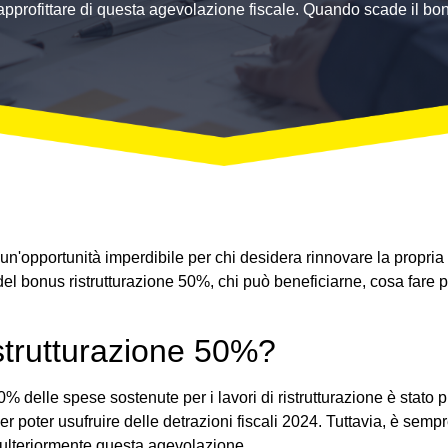
approfittare di questa agevolazione fiscale. Quando scade il bo
o un'opportunità imperdibile per chi desidera rinnovare la propria
 del bonus ristrutturazione 50%, chi può beneficiarne, cosa fare p
strutturazione 50%?
0% delle spese sostenute per i lavori di ristrutturazione è stato p
poter usufruire delle detrazioni fiscali 2024. Tuttavia, è sempre
ulteriormente questa agevolazione.