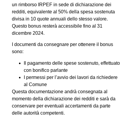
un rimborso IRPEF in sede di dichiarazione dei
redditi, equivalente al 50% della spesa sostenuta
divisa in 10 quote annuali dello stesso valore.
Questo bonus resterà accessibile fino al 31
dicembre 2024.
I documenti da consegnare per ottenere il bonus
sono:
Il pagamento delle spese sostenuto, effettuato
con bonifico parlante
I permessi per l’avvio dei lavori da richiedere
al Comune
Questa documentazione andrà consegnata al
momento della dichiarazione dei redditi e sarà da
conservare per eventuali accertamenti da parte
delle autorità competenti.