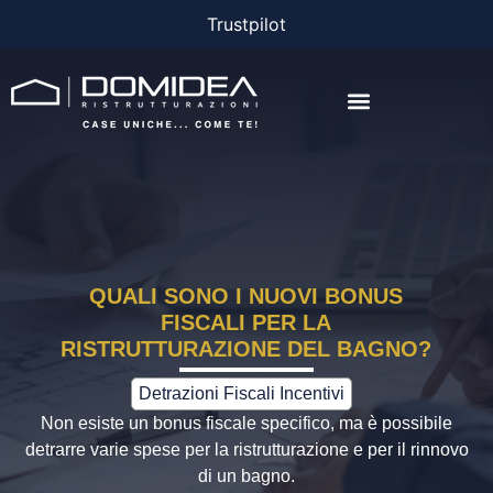
Trustpilot
AGEVOLAZIONI E FINANZIAMENTI
QUALI SONO I NUOVI BONUS
FISCALI PER LA
RISTRUTTURAZIONE DEL BAGNO?
Detrazioni Fiscali Incentivi
Non esiste un bonus fiscale specifico, ma è possibile
detrarre varie spese per la ristrutturazione e per il rinnovo
di un bagno.