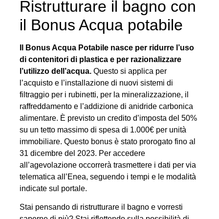
Ristrutturare il bagno con
il Bonus Acqua potabile
Il Bonus Acqua Potabile nasce per ridurre l’uso
di contenitori di plastica e per razionalizzare
l’utilizzo dell’acqua.
Questo si applica per
l’acquisto e l’installazione di nuovi sistemi di
filtraggio per i rubinetti, per la mineralizzazione, il
raffreddamento e l’addizione di anidride carbonica
alimentare. È previsto un credito d’imposta del 50%
su un tetto massimo di spesa di 1.000€ per unità
immobiliare. Questo bonus è stato prorogato fino al
31 dicembre del 2023. Per accedere
all’agevolazione occorrerà trasmettere i dati per via
telematica all’Enea, seguendo i tempi e le modalità
indicate sul portale.
Stai pensando di ristrutturare il bagno e vorresti
saperne di più? Stai riflettendo sulla possibilità di