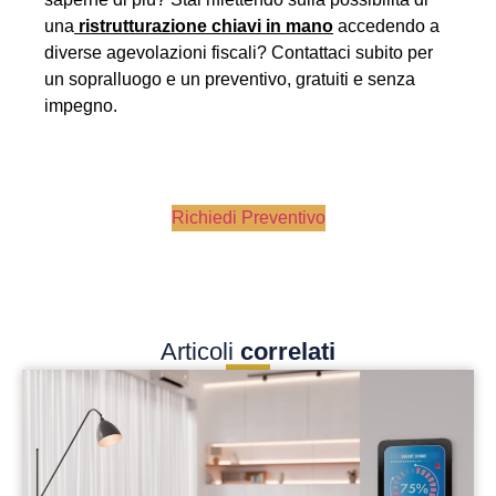
una
ristrutturazione chiavi in mano
accedendo a
diverse agevolazioni fiscali? Contattaci subito per
un sopralluogo e un preventivo, gratuiti e senza
impegno.
Richiedi Preventivo
Articoli
correlati