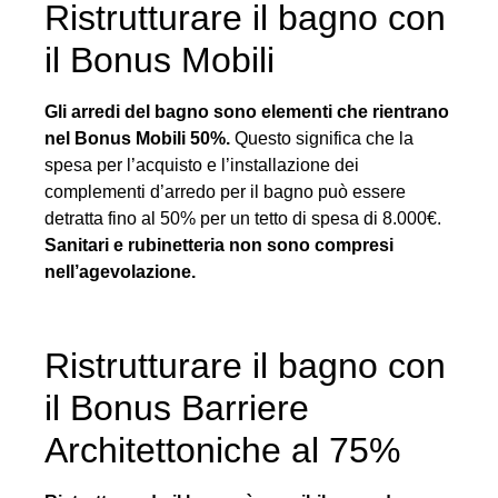
Ristrutturare il bagno con
il Bonus Mobili
Gli arredi del bagno sono elementi che rientrano
nel Bonus Mobili 50%.
Questo significa che la
spesa per l’acquisto e l’installazione dei
complementi d’arredo per il bagno può essere
detratta fino al 50% per un tetto di spesa di 8.000€.
Sanitari e rubinetteria non sono compresi
nell’agevolazione.
Ristrutturare il bagno con
il Bonus Barriere
Architettoniche al 75%