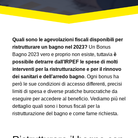
Quali sono le agevolazioni fiscali disponibili per
ristrutturare un bagno nel 2023?
Un Bonus
Bagno 2023 vero e proprio non esiste, tuttavia
è
possibile detrarre dall’IRPEF le spese di molti
interventi per la ristrutturazione e per il rinnovo
dei sanitari e dell’arredo bagno
. Ogni bonus ha
però le sue condizioni di accesso differenti, precisi
limiti di spesa e diverse pratiche burocratiche da
eseguire per accedere al beneficio. Vediamo più nel
dettaglio quali sono i bonus fiscali per la
ristrutturazione del bagno e come farne richiesta.