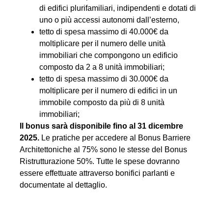
di edifici plurifamiliari, indipendenti e dotati di
uno o più accessi autonomi dall’esterno,
tetto di spesa massimo di 40.000€ da
moltiplicare per il numero delle unità
immobiliari che compongono un edificio
composto da 2 a 8 unità immobiliari;
tetto di spesa massimo di 30.000€ da
moltiplicare per il numero di edifici in un
immobile composto da più di 8 unità
immobiliari;
Il bonus sarà disponibile fino al 31 dicembre
2025.
Le pratiche per accedere al Bonus Barriere
Architettoniche al 75% sono le stesse del Bonus
Ristrutturazione 50%. Tutte le spese dovranno
essere effettuate attraverso bonifici parlanti e
documentate al dettaglio.