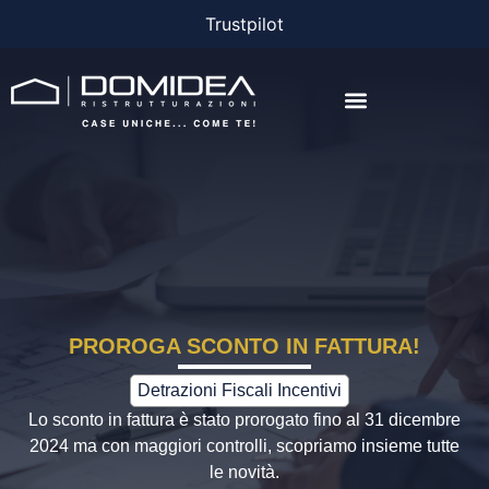
Trustpilot
AGEVOLAZIONI E FINANZIAMENTI
PROROGA SCONTO IN FATTURA!
Detrazioni Fiscali Incentivi
Lo sconto in fattura è stato prorogato fino al 31 dicembre
2024 ma con maggiori controlli, scopriamo insieme tutte
le novità.