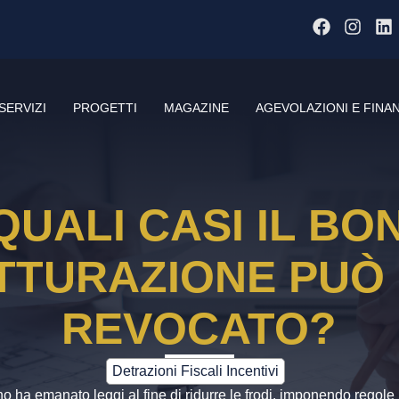
SERVIZI
PROGETTI
MAGAZINE
AGEVOLAZIONI E FINA
 QUALI CASI IL BO
TTURAZIONE PUÒ
REVOCATO?
Detrazioni Fiscali Incentivi
o ha emanato leggi al fine di ridurre le frodi, imponendo regole p