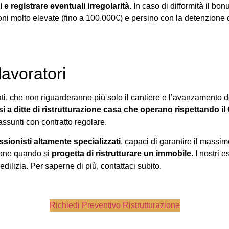
 e registrare eventuali irregolarità.
In caso di difformità il bo
 molto elevate (fino a 100.000€) e persino con la detenzione dai 
 lavoratori
ati, che non riguarderanno più solo il cantiere e l’avanzamento d
si a
ditte di ristrutturazione casa
che operano rispettando il C
assunti con contratto regolare.
essionisti altamente specializzati
, capaci di garantire il massim
zione quando si
progetta di ristrutturare un immobile.
I nostri e
dilizia. Per saperne di più, contattaci subito.
Richiedi Preventivo Ristrutturazione