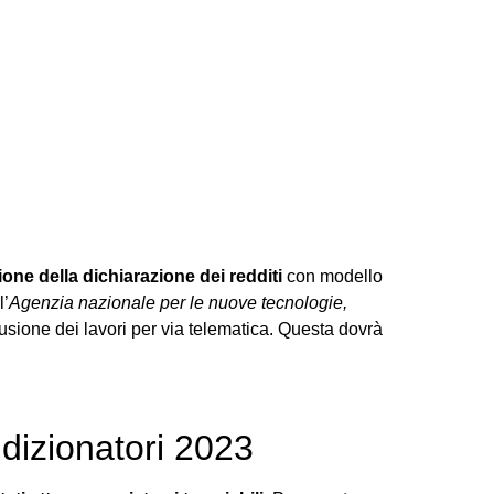
one della dichiarazione dei redditi
con modello
l’
Agenzia nazionale per le nuove tecnologie,
sione dei lavori per via telematica. Questa dovrà
dizionatori 2023