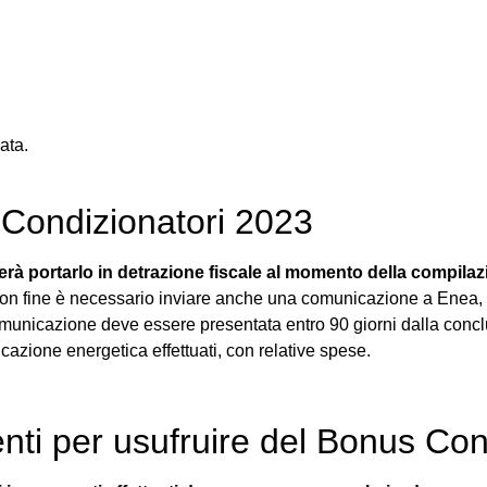
ata.
 Condizionatori 2023
rà portarlo in detrazione fiscale al momento della compilazi
uon fine è necessario inviare anche una comunicazione a Enea, 
omunicazione deve essere presentata entro 90 giorni dalla conclu
alificazione energetica effettuati, con relative spese.
nti per usufruire del Bonus Con