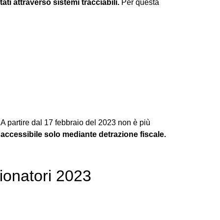
i attraverso sistemi tracciabili.
Per questa
. A partire dal 17 febbraio del 2023 non è più
à accessibile solo mediante detrazione fiscale.
ionatori 2023