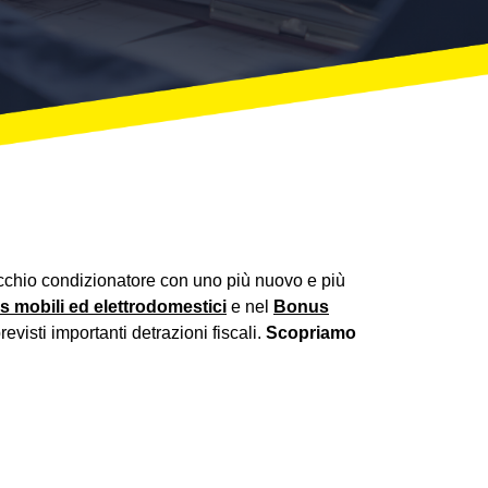
vecchio condizionatore con uno più nuovo e più
 mobili ed elettrodomestici
e nel
Bonus
visti importanti detrazioni fiscali.
Scopriamo