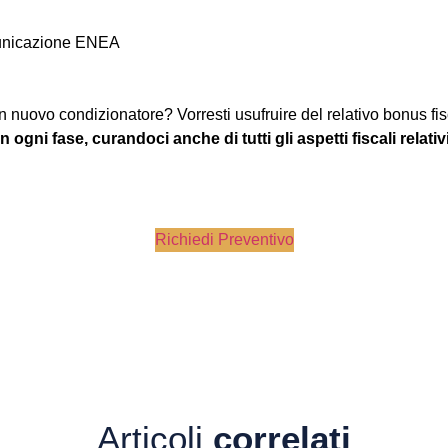
omunicazione ENEA
un nuovo condizionatore? Vorresti usufruire del relativo bonus f
 ogni fase, curandoci anche di tutti gli aspetti fiscali relativ
Richiedi Preventivo
Articoli
correlati