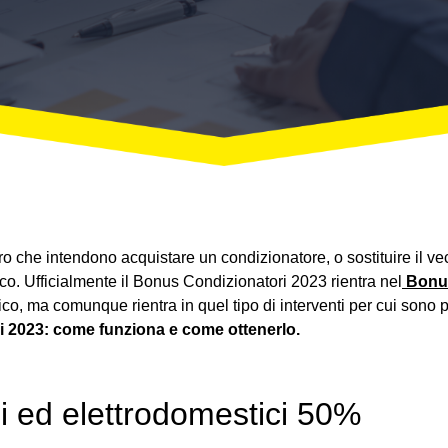
oro che intendono acquistare un condizionatore, o sostituire il 
co. Ufficialmente il Bonus Condizionatori 2023 rientra nel
Bonus
co, ma comunque rientra in quel tipo di interventi per cui sono pre
i 2023: come funziona e come ottenerlo.
i ed elettrodomestici 50%