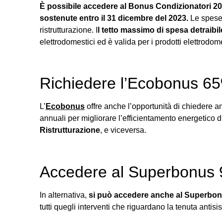
È possibile accedere al Bonus Condizionatori 20
sostenute entro il 31 dicembre del 2023.
Le spese 
ristrutturazione. I
l tetto massimo di spesa detraibil
elettrodomestici ed è valida per i prodotti elettrodom
Richiedere l’Ecobonus 6
L’
Ecobonus
offre anche l’opportunità di chiedere a
annuali per migliorare l’efficientamento energetico 
Ristrutturazione
, e viceversa.
Accedere al Superbonus
In alternativa,
si può accedere anche al Superbonus 
tutti quegli interventi che riguardano la tenuta antis