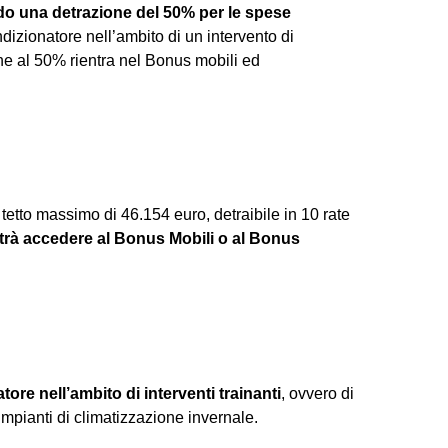
do una detrazione del 50% per le spese
dizionatore nell’ambito di un intervento di
one al 50% rientra nel Bonus mobili ed
tetto massimo di 46.154 euro, detraibile in 10 rate
trà accedere al Bonus Mobili o al Bonus
re nell’ambito di interventi trainanti
, ovvero di
 impianti di climatizzazione invernale.