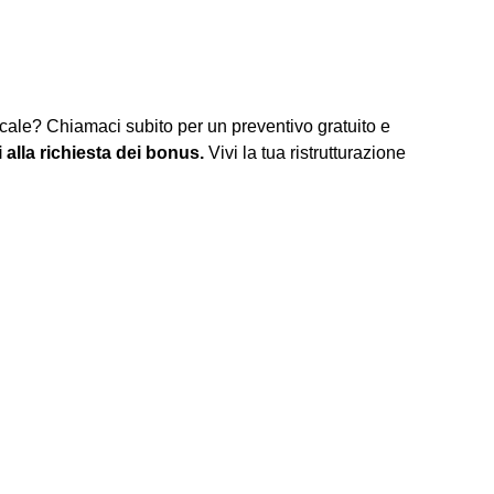
iscale? Chiamaci subito per un preventivo gratuito e
i alla richiesta dei bonus.
Vivi la tua ristrutturazione