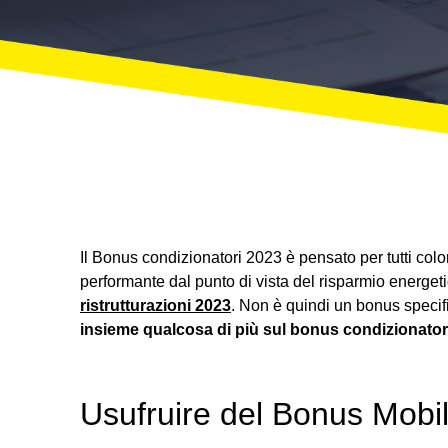
Il Bonus condizionatori 2023 è pensato per tutti col
performante dal punto di vista del risparmio energeti
ristrutturazioni 2023
. Non è quindi un bonus specifi
insieme qualcosa di più sul bonus condizionator
Usufruire del Bonus Mobil