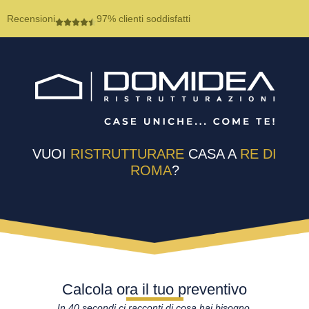
Recensioni
97% clienti soddisfatti
VUOI
RISTRUTTURARE
CASA A
RE DI
ROMA
?
Calcola ora il tuo preventivo
In 40 secondi ci racconti di cosa hai bisogno.