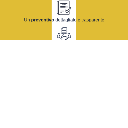
Un
preventivo
dettagliato e trasparente
Una
proposta su misura
pensata dai nostri architetti
Un unico interlocutore.
Un servizio
completo.
Affidarsi a Domidea Roma Prati significa
scegliere un partner solido, esperto,
trasparente.
Ogni progetto è gestito da un team interno qualificato: architetti,
interior designer, project manager e artigiani selezionati.
Semplifichiamo la ristrutturazione, passo dopo passo.